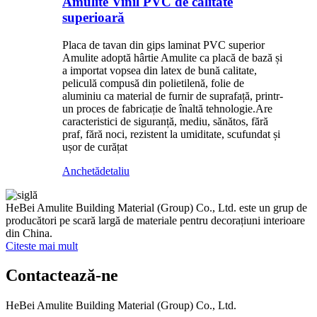
Amulite Vinil PVC de calitate
superioară
Placa de tavan din gips laminat PVC superior
Amulite adoptă hârtie Amulite ca placă de bază și
a importat vopsea din latex de bună calitate,
peliculă compusă din polietilenă, folie de
aluminiu ca material de furnir de suprafață, printr-
un proces de fabricație de înaltă tehnologie.Are
caracteristici de siguranță, mediu, sănătos, fără
praf, fără noci, rezistent la umiditate, scufundat și
ușor de curățat
Anchetă
detaliu
HeBei Amulite Building Material (Group) Co., Ltd. este un grup de
producători pe scară largă de materiale pentru decorațiuni interioare
din China.
Citeste mai mult
Contactează-ne
HeBei Amulite Building Material (Group) Co., Ltd.