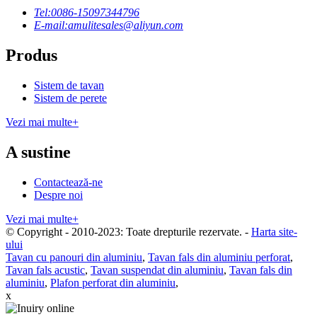
Tel:
0086-15097344796
E-mail:
amulitesales@aliyun.com
Produs
Sistem de tavan
Sistem de perete
Vezi mai multe+
A sustine
Contactează-ne
Despre noi
Vezi mai multe+
© Copyright - 2010-2023: Toate drepturile rezervate.
-
Harta site-
ului
Tavan cu panouri din aluminiu
,
Tavan fals din aluminiu perforat
,
Tavan fals acustic
,
Tavan suspendat din aluminiu
,
Tavan fals din
aluminiu
,
Plafon perforat din aluminiu
,
x