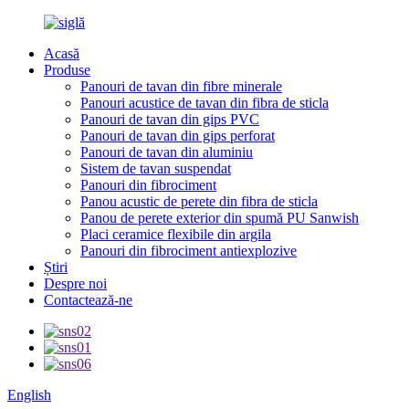
Acasă
Produse
Panouri de tavan din fibre minerale
Panouri acustice de tavan din fibra de sticla
Panouri de tavan din gips PVC
Panouri de tavan din gips perforat
Panouri de tavan din aluminiu
Sistem de tavan suspendat
Panouri din fibrociment
Panou acustic de perete din fibra de sticla
Panou de perete exterior din spumă PU Sanwish
Placi ceramice flexibile din argila
Panouri din fibrociment antiexplozive
Știri
Despre noi
Contactează-ne
English